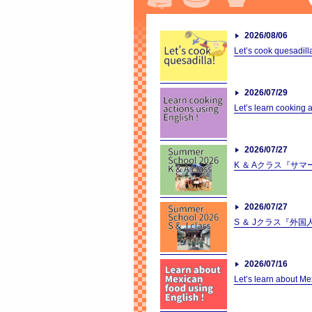
2026/08/06
Let’s cook quesadill
2026/07/29
Let’s learn cooking a
2026/07/27
K ＆ Aクラス『サマ
2026/07/27
S ＆ Jクラス『外
2026/07/16
Let’s learn about Me