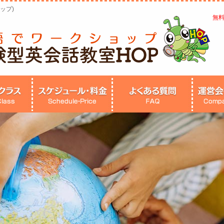
ップ)
無