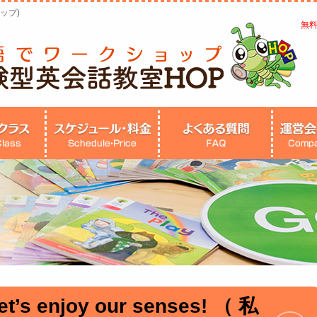
ップ)
無
t’s enjoy our senses! （ 私