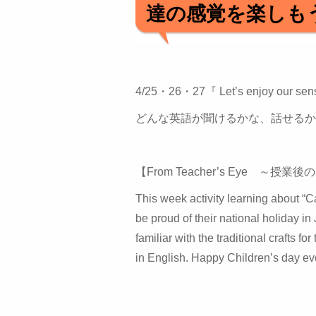
達の感覚を楽しも
4/25・26・27『 Let’s enjoy 
どんな英語が聞けるかな、話せるか
【From Teacher’s Eye ～授
This week activity learning about “C
be proud of their national holiday in
familiar with the traditional crafts f
in English. Happy Children’s day ev