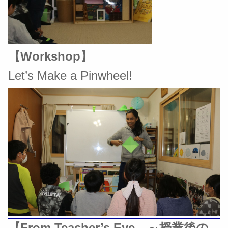
【Workshop】
Let’s Make a Pinwheel!
【From Teacher’s Eye ～授業後の