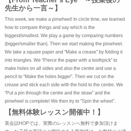
先生から一言～】
This week, we make a pinwheel! In circle time, we learned
how to compare things and say which is the
biggest/smallest. We play a game by comparing numbers
(bigger/smaller than). Then we start making the pinwheel.
We take a square paper and “Make a crease” by folding it
into triangles. We “Pierce the paper with a toothpick” to
make holes on all sides and also the centre and use a
pencil to “Make the holes bigger”. Then we cut on the
crease and stick each side with the hold to the centre. We
“Put a pin through the centre and the straw” and the
pinwheel is complete! We then try to “Spin the wheel”.
【無料体験レッスン開催中！】
英会話HOPでは、実際のレッスンへ無料で参加頂けま