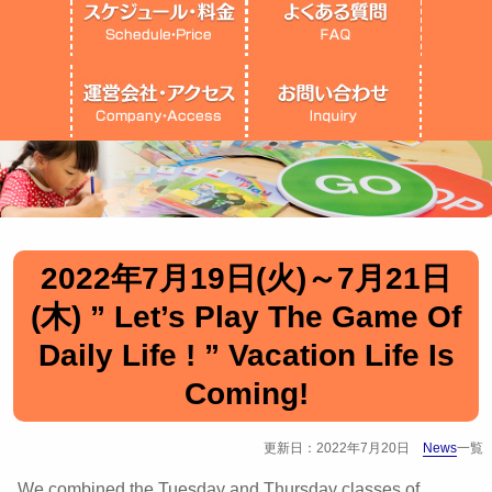
2022年7月19日(火)～7月21日
(木) ” Let’s Play The Game Of
Daily Life ! ” Vacation Life Is
Coming!
更新日：2022年7月20日
News
一覧
We combined the Tuesday and Thursday classes of