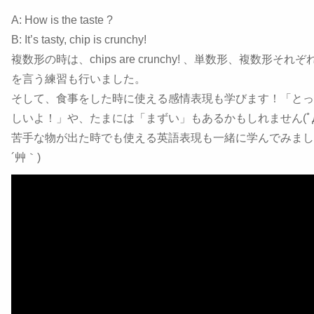
A: How is the taste ?
B: It’s tasty, chip is crunchy!
複数形の時は、chips are crunchy! 、単数形、複数形それ
を言う練習も行いました。
そして、食事をした時に使える感情表現も学びます！「とっ
しいよ！」や、たまには「まずい」もあるかもしれません(ﾟДﾟ
苦手な物が出た時でも使える英語表現も一緒に学んでみましょ
´艸｀)